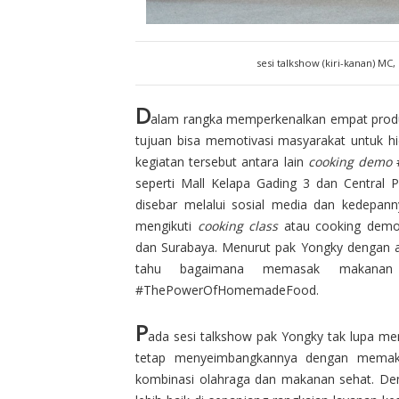
sesi talkshow (kiri-kanan) MC,
D
alam rangka memperkenalkan empat produ
tujuan bisa memotivasi masyarakat untuk hid
kegiatan tersebut antara lain
cooking demo
#
seperti Mall Kelapa Gading 3 dan Central P
disebar melalui sosial media dan kedepan
mengikuti
cooking class
atau cooking dem
dan Surabaya. Menurut pak Yongky dengan a
tahu bagaimana memasak makanan
#ThePowerOfHomemadeFood.
P
ada sesi talkshow pak Yongky tak lupa me
tetap menyeimbangkannya dengan memak
kombinasi olahraga dan makanan sehat. De