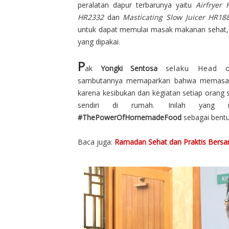
peralatan dapur terbarunya yaitu
Airfryer
HR2332
dan
Masticating Slow Juicer HR18
untuk dapat memulai masak makanan sehat
yang dipakai.
P
ak
Yongki Sentosa
s
elaku Head o
sambutannya
memaparkan bahwa memasak
karena kesibukan dan kegiatan setiap oran
sendiri di rumah. Inilah yang m
#ThePowerOfHomemadeFood
sebagai bent
Baca juga:
Ramadan Sehat dan Praktis Bersam