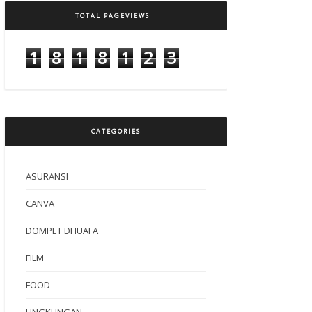
TOTAL PAGEVIEWS
1
8
1
8
1
2
3
CATEGORIES
ASURANSI
CANVA
DOMPET DHUAFA
FILM
FOOD
LINGKUNGAN