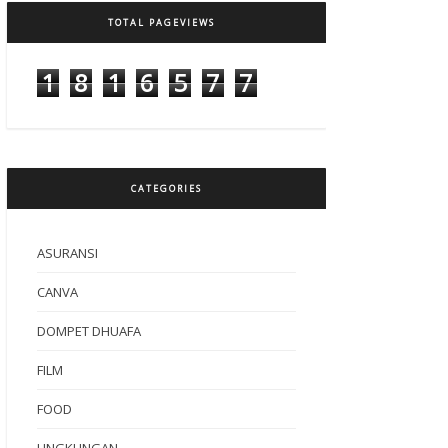
TOTAL PAGEVIEWS
1
8
1
6
5
7
7
CATEGORIES
ASURANSI
CANVA
DOMPET DHUAFA
FILM
FOOD
LINGKUNGAN