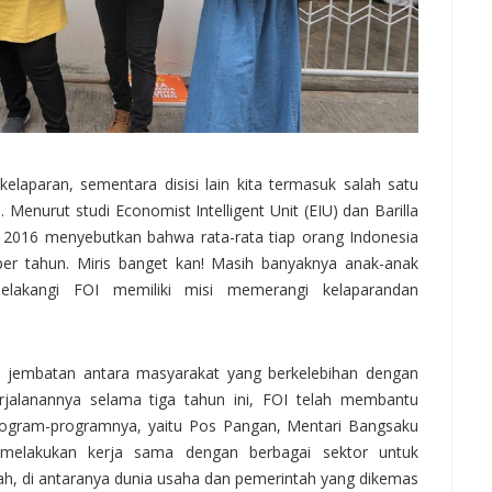
elaparan, sementara disisi lain kita termasuk salah satu
enurut studi Economist Intelligent Unit (EIU) dan Barilla
n 2016 menyebutkan bahwa rata-rata tiap orang Indonesia
r tahun. Miris banget kan! Masih banyaknya anak-anak
belakangi FOI memiliki misi memerangi kelaparandan
i jembatan antara masyarakat yang berkelebihan dengan
alanannya selama tiga tahun ini, FOI telah membantu
 program-programnya, yaitu Pos Pangan, Mentari Bangsaku
melakukan kerja sama dengan berbagai sektor untuk
, di antaranya dunia usaha dan pemerintah yang dikemas