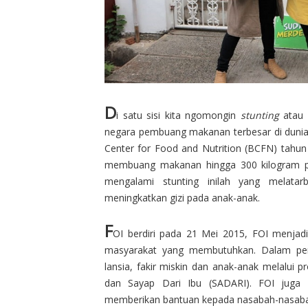
D
i satu sisi kita ngomongin
stunting
atau k
negara pembuang makanan terbesar di dunia. M
Center for Food and Nutrition (BCFN) tahu
membuang makanan hingga 300 kilogram pe
mengalami stunting inilah yang melatar
meningkatkan gizi pada anak-anak.
F
OI berdiri pada 21 Mei 2015, FOI menjad
masyarakat yang membutuhkan. Dalam perj
lansia, fakir miskin dan anak-anak melalui
dan Sayap Dari Ibu (SADARI). FOI juga 
memberikan bantuan kepada nasabah-nasabah