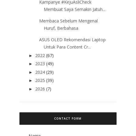
Kampanye #KejuAsliCheck
Membuat Saya Semakin Jatuh...
Membaca Sebelum Mengenal
Huruf, Berbahasa
ASUS OLED Rekomendasi Laptop
Untuk Para Content Cr...
2022
(67)
►
2023
(49)
►
2024
(29)
►
2025
(39)
►
2026
(7)
►
CONTACT FORM
Name