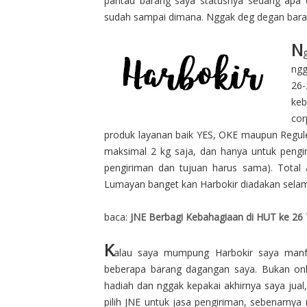
pantau barang saya statusnya sedang apa 
sudah sampai dimana. Nggak deg degan bara
N
ngg
26-
keb
co
produk layanan baik YES, OKE maupun Regule
maksimal 2 kg saja, dan hanya untuk pengiri
pengiriman dan tujuan harus sama). Total 
Lumayan banget kan Harbokir diadakan selama
baca:
JNE Berbagi Kebahagiaan di HUT ke 26
K
alau saya mumpung Harbokir saya manfa
beberapa barang dagangan saya. Bukan onli
hadiah dan nggak kepakai akhirnya saya jual
pilih JNE untuk jasa pengiriman, sebenarn