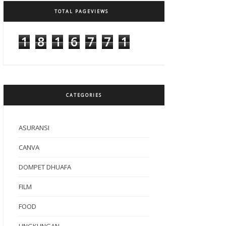
TOTAL PAGEVIEWS
1
8
1
6
7
7
1
CATEGORIES
ASURANSI
CANVA
DOMPET DHUAFA
FILM
FOOD
LINGKUNGAN