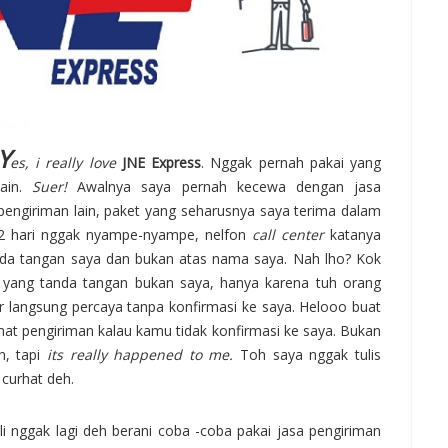
Y
es, i really love
JNE Express
. Nggak pernah pakai yang
lain.
Suer!
Awalnya saya pernah kecewa dengan jasa
pengiriman lain, paket yang seharusnya saya terima dalam
2 hari nggak nyampe-nyampe, nelfon
call center
katanya
nda tangan saya dan bukan atas nama saya. Nah lho? Kok
 yang tanda tangan bukan saya, hanya karena tuh orang
ir langsung percaya tanpa konfirmasi ke saya. Helooo buat
mat pengiriman kalau kamu tidak konfirmasi ke saya. Bukan
n, tapi
its really happened to me.
Toh saya nggak tulis
 curhat deh.
li nggak lagi deh berani coba -coba pakai jasa pengiriman