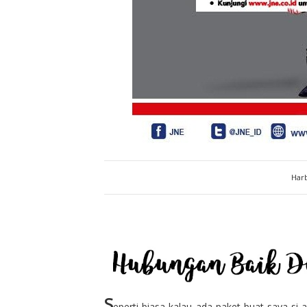
Harb
S
eperti biasa kalau ada paket buat saya si 