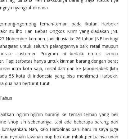
dan lagi dimana ^eh maksudnya barang saya status nya
ngnya nyangkut dimana.
gomong-ngomong teman-teman pada ikutan Harbokir
ak? Itu lho Hari Bebas Ongkos Kirim yang diadakan JNE
27 Nobember kemarin. Jadi di usia ke 26 tahun JNE berbagi
ahagiaan untuk seluruh pelanggannya baik retail maupun
rporate customer. Program ini berlaku umtuk semua
r. Tapi terbatas hanya untuk kiriman barang dengan berat
man intra kota saja, misal dari dan ke Jabodetabek (kita
ada 55 kota di Indonesia yang bisa menikmati Harbokir.
 dua hari berturut-turut.
 Tahun
atkan ngirim-ngirim barang ke teman-teman yang beli
ne shop sih sebenarnya, tapi ada beberapa barang dari
, lumayankan. Nah, kalo Harbolnas baru-baru ini saya juga
ya mau nyobain layanan pop box dan mbak penjualnya udah