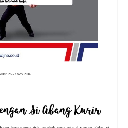
okir 26-27 Nov 2016
abang kurir nanya dulu apakah saya ada di rumah. Kalau si