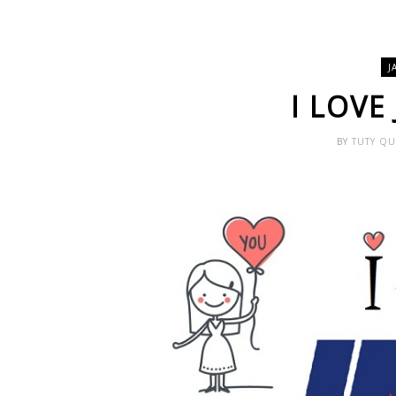
J
I LOVE
BY
TUTY Q