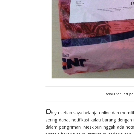
selalu request pe
O
h ya setiap saya belanja online dan memili
sering dapat notifikasi kalau barang deng
dalam pengiriman. Meskipun nggak ada notifi