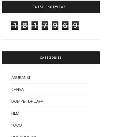
TOTAL PAGEVIEWS
1
8
1
7
9
6
9
CATEGORIES
ASURANSI
CANVA
DOMPET DHUAFA
FILM
FOOD
LINGKUNGAN