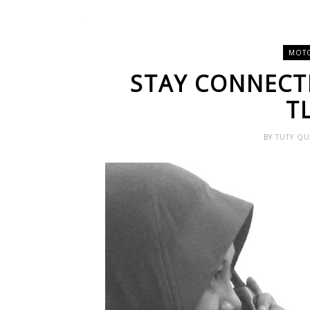
MOTO
STAY CONNECT
T
BY
TUTY Q