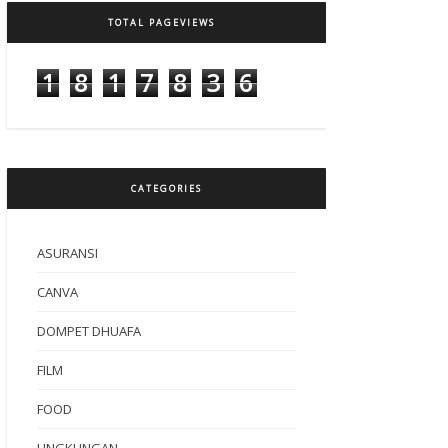
TOTAL PAGEVIEWS
1
8
1
7
8
3
6
CATEGORIES
ASURANSI
CANVA
DOMPET DHUAFA
FILM
FOOD
LINGKUNGAN