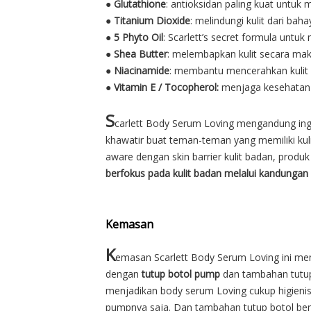
●
Glutathione
: antioksidan paling kuat untu
●
Titanium Dioxide
: melindungi kulit dari ba
●
5 Phyto Oil
: Scarlett’s secret formula untu
●
Shea Butter
: melembapkan kulit secara ma
●
Niacinamide
: membantu mencerahkan kulit
●
Vitamin E / Tocopherol:
menjaga kesehatan 
S
carlett Body Serum Loving mengandung ingred
khawatir buat teman-teman yang memiliki kulit
aware dengan skin barrier kulit badan, produ
berfokus pada kulit badan melalui kandungan
Kemasan
K
emasan Scarlett Body Serum Loving ini me
dengan
tutup botol pump
dan tambahan tutup 
menjadikan body serum Loving cukup higieni
pumpnya saja. Dan tambahan tutup botol be