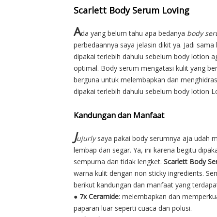
Scarlett Body Serum Loving
A
da yang belum tahu apa bedanya
body se
perbedaannya saya jelasin dikit ya. Jadi sam
dipakai terlebih dahulu sebelum body lotion a
optimal. Body serum mengatasi kulit yang ber
berguna untuk melembapkan dan menghidrasi 
dipakai terlebih dahulu sebelum body lotion L
Kandungan dan Manfaat
J
ujurly
saya pakai body serumnya aja udah me
lembap dan segar. Ya, ini karena begitu dipa
sempurna dan tidak lengket.
Scarlett Body S
warna kulit dengan non sticky ingredients. 
berikut kandungan dan manfaat yang terdapat
●
7x Ceramide
: melembapkan dan memperkuat pe
paparan luar seperti cuaca dan polusi.