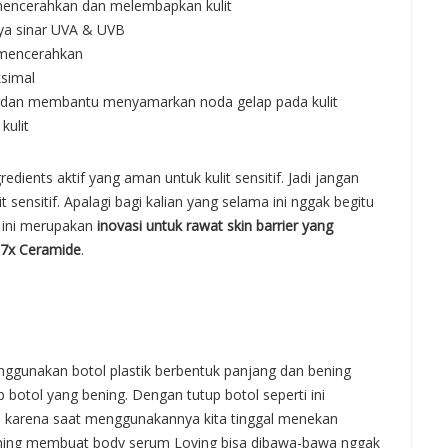
k mencerahkan dan melembapkan kulit
haya sinar UVA & UVB
k mencerahkan
ksimal
 dan membantu menyamarkan noda gelap pada kulit
kulit
ients aktif yang aman untuk kulit sensitif. Jadi jangan
 sensitif. Apalagi bagi kalian yang selama ini nggak begitu
k ini merupakan
inovasi untuk rawat skin barrier yang
 7x Ceramide
.
nggunakan botol plastik berbentuk panjang dan bening
botol yang bening. Dengan tutup botol seperti ini
s karena saat menggunakannya kita tinggal menekan
ning membuat body serum Loving bisa dibawa-bawa nggak