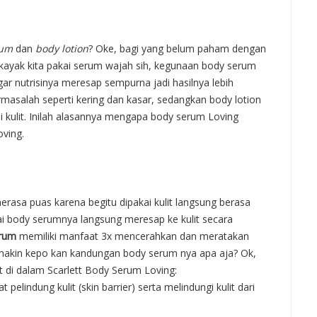
rum
dan
body lotion
? Oke, bagi yang belum paham dengan
a kayak kita pakai serum wajah sih, kegunaan body serum
gar nutrisinya meresap sempurna jadi hasilnya lebih
masalah seperti kering dan kasar, sedangkan body lotion
kulit. Inilah alasannya mengapa body serum Loving
oving.
rasa puas karena begitu dipakai kulit langsung berasa
kai body serumnya langsung meresap ke kulit secara
erum
memiliki manfaat 3x mencerahkan dan meratakan
Semakin kepo kan kandungan body serum nya apa aja? Ok,
 di dalam Scarlett Body Serum Loving:
lindung kulit (skin barrier) serta melindungi kulit dari