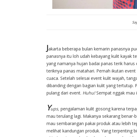
Sa
J
akarta beberapa bulan kemarin panasnya puol
panasnya itu loh udah kebayang kulit kayak t
yang namanya hujan badai panas terik harus
teriknya panas matahari. Pernah ikutan event
cuaca. Setelah selesai event kulit wajah, ta
dibanding dengan bagian kulit yang tertutup.
pulang dari event.
Huhu!
Sempat nggak mau ik
Y
ups,
pengalaman kulit gosong karena terpap
mau terulang lagi. Makanya sekarang benar-
mau sembarangan pakai produk atau lebih tepa
melihat kandungan produk. Yang terpenting bi