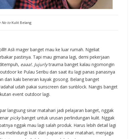
y No to
Kulit Belang
ll!! Asli mager banget mau ke luar rumah. Ngeliat
erbakar pastinya. Tapi mau gimana lagi, demi pekerjaan
 ditempuh,
eaaa!. Jujurly
trauma banget kalau ngomongin
 outdoor ke Pulau Seribu dan saat itu lagi panas panasnya
ngan dan kaki beneran kayak gosong. Belang banget
 Padahal udah pakai sunscreen dan sunblock. Nangis banget
utan event outdoor lagi.
ar langsung sinar matahari jadi pelajaran banget, nggak
benar
picky
banget untuk urusan perlindungan kulit. Nggak
tnya nggak mau lagi salah produk. Harus lebih detail lagi
sa melindungi kulit dari paparan sinar matahari, menjaga