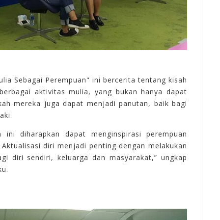
ulia
Sebagai
Perempuan" ini
bercerita
tentang
kisah
berbagai
aktivitas
mulia, yang bukan
hanya
dapat
kah
mereka juga dapat
menjadi
panutan, baik
bagi
laki.
n
ini
diharapkan
dapat
menginspirasi
perempuan
 Aktualisasi
diri
menjadi
penting
dengan
melakukan
agi
diri
sendiri, keluarga
dan
masyarakat,” ungkap
ku.