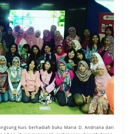
angsung
kuis
berhadiah
buku Maria D. Andriana
dari