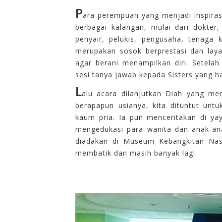
P
ara perempuan yang menjadi
inspiras
berbagai
kalangan, mulai
dari
dokter,
penyair, pelukis, pengusaha, tenaga
merupakan
sosok
berprestasi
dan
lay
agar berani
menampilkan
diri. Setelah
sesi
t
anya
jawab
kepada Sisters yang h
L
alu acara dilanjutkan
Diah yang me
berapapun
usianya, kita
dituntut
untu
kaum
pria. Ia pun menceritakan di ya
mengedukasi para wanita
dan
anak-an
diadakan di Museum Kebangkitan Nasi
membatik
dan
masih
banyak
lagi.