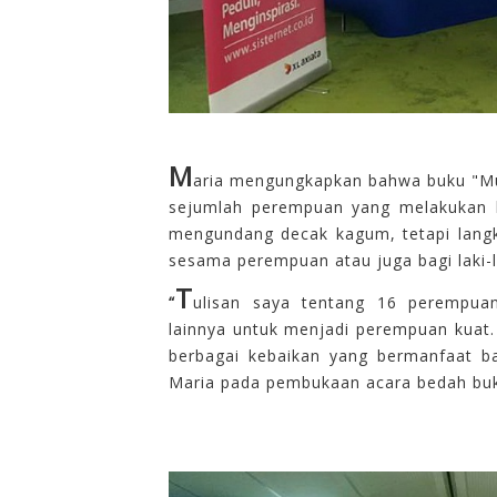
M
aria mengungkapkan
bahwa
buku "M
sejumlah
perempuan yang melakukan
mengundang
decak
kagum, tetapi
lang
sesama
perempuan
atau juga bagi
laki-
T
“
ulisan
saya
tentang 16 perempua
lainnya
untuk
menjadi
perempuan
kuat.
berbagai
kebaikan yang bermanfaat
b
Maria pada
pembukaan acara bedah
bu