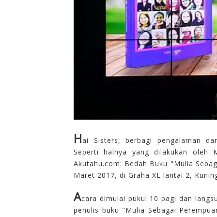
H
ai Si
sters, berbagi
pengalaman
da
Seperti
halnya yang dilakukan oleh 
Akutahu.com: Bedah Buku "Mulia
Sebag
Maret 2017, di Graha XL lantai 2, Kunin
A
cara dimula
i pukul 10 pagi dan
langs
penulis
buku "Mulia
Sebagai
Perempuan