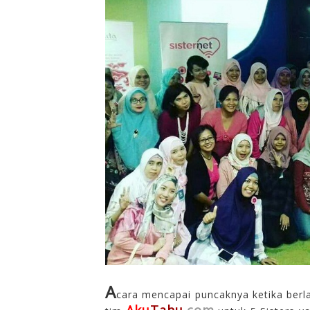
A
cara mencapai
puncaknya
ketika
berl