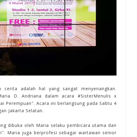
n
cerita
adalah
hal yang sangat
menyenangkan.
Maria D. Andriana
dalam acara #SisterMenulis x
ai
Perempuan". Acara ini
berlangsung
pada
Sabtu 4
gan Jakarta Selatan.
ung
dibuka
oleh Maria selaku
pembicara
utama
dan
". Maria juga berprofesi
sebagai
wartawan senior