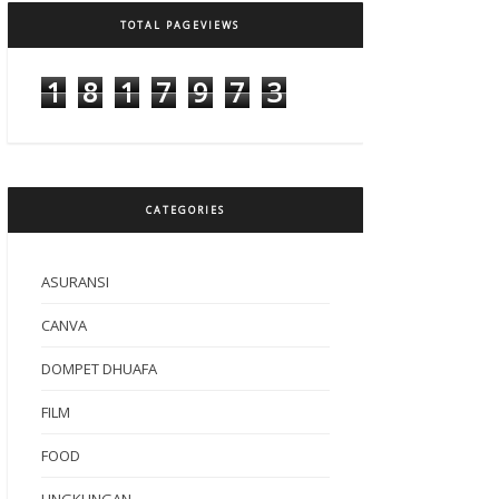
TOTAL PAGEVIEWS
1
8
1
7
9
7
3
CATEGORIES
ASURANSI
CANVA
DOMPET DHUAFA
FILM
FOOD
LINGKUNGAN