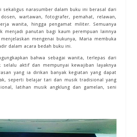
i
sekaligus
narasumber
dalam
buku
ini
berasal
dari
 dosen, wartawan, fotografer, pemahat, relawan,
kerja
wanita, hingga
pengamat
militer. Semuanya
ak
menjadi
panutan
bagi
kaum
perempuan
lainnya
menjelaskan
mengenai
bukunya, Maria membuka
adir
dalam acara bedah
buku
ini.
ngungkapkan
bahwa
sebagai
wanita, terlepas
dari
k
selalu
aktif
dan
mempunyai
kewajiban
layaknya
yasan yang ia
dirikan
banyak
kegiatan yang dapat
ak, seperti
belajar
tari
dan
musi
k
tradisional yang
onal, latihan
musi
k
angklung
dan gamelan, seni