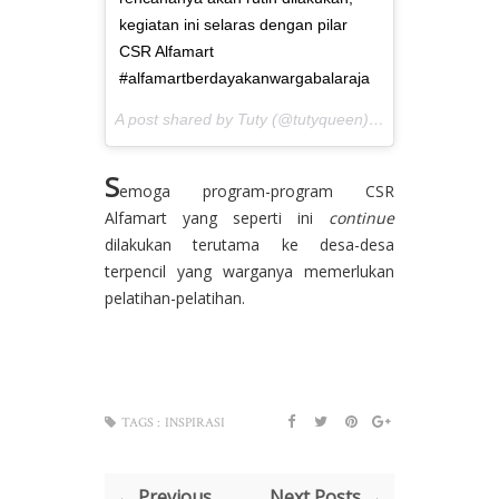
kegiatan ini selaras dengan pilar
CSR Alfamart
#alfamartberdayakanwargabalaraja
A post shared by Tuty (@tutyqueen) on
Mar 4, 2017 a
S
emoga program-program CSR
Alfamart yang seperti ini
continue
dilakukan terutama ke desa-desa
terpencil yang warganya memerlukan
pelatihan-pelatihan.
TAGS :
INSPIRASI
← Previous
Next Posts →