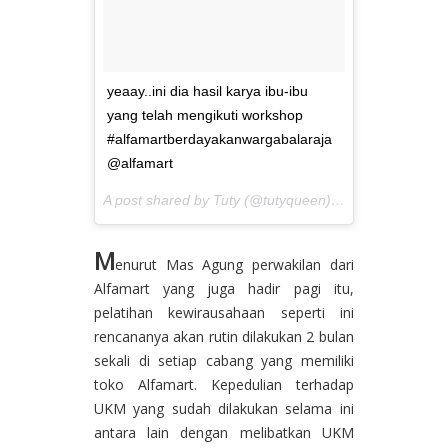
yeaay..ini dia hasil karya ibu-ibu
yang telah mengikuti workshop
#alfamartberdayakanwargabalaraja
@alfamart
A post shared by Tuty (@tutyqueen) on
Mar 4, 2017 a
M
enurut Mas Agung perwakilan dari
Alfamart yang juga hadir pagi itu,
pelatihan kewirausahaan seperti ini
rencananya akan rutin dilakukan 2 bulan
sekali di setiap cabang yang memiliki
toko Alfamart. Kepedulian terhadap
UKM yang sudah dilakukan selama ini
antara lain dengan melibatkan UKM