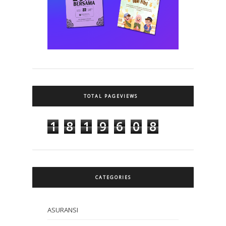
TOTAL PAGEVIEWS
1
8
1
9
6
0
8
CATEGORIES
ASURANSI