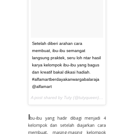
Setelah diberi arahan cara
membuat, ibu-ibu semangat
langsung praktek, seru loh ntar hasil
karya kelompok ibu-ibu yang bagus
dan kreatif bakal dikasi hadiah.
#alfamartberdayakanwargabalaraja
@alfamart
A post shared by Tuty (@tutyqueen) on
Mar 4, 2017 a
I
bu-ibu yang hadir dibagi menjadi 4
kelompok dan setelah diajarkan cara
membuat, masing-masing kelompok