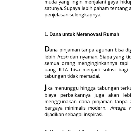
muda yang ingin menjalani gaya hidup
satunya. Supaya lebih paham tentang a
penjelasan selengkapnya.
1. 
Dana untuk Merenovasi Rumah
D
ana pinjaman tanpa agunan bisa d
lebih 
fresh 
dan nyaman. Siapa yang ti
semua orang menginginkannya tapi t
uang KTA bisa menjadi solusi bagi
tabungan tidak memadai.
J
ika menunggu hingga tabungan terku
biaya perbaikannya juga akan lebi
menggunakan dana pinjaman tanpa a
bergaya minimalis modern, 
vintage
, 
r
dijadikan sebagai inspirasi.