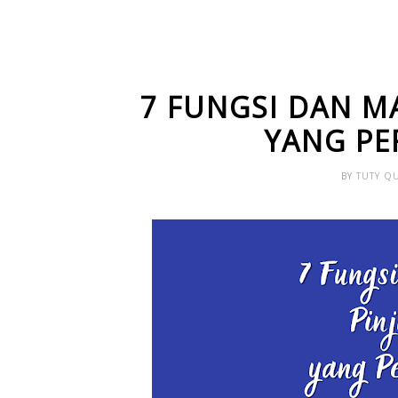
7 FUNGSI DAN M
YANG PE
BY
TUTY Q