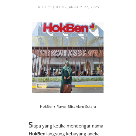
BY
TUTY QUEEN
- JANUARY 22, 2025
HokBen+ Flavor Bliss Alam Sutera
S
iapa yang ketika mendengar nama
HokBen
langsung kebayang aneka