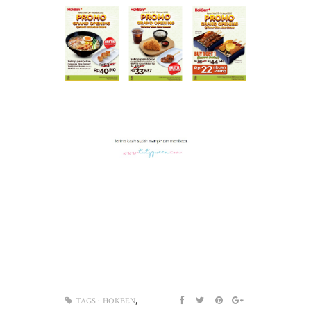
,
TAGS :
HOKBEN