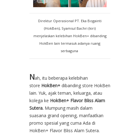
Direktur Operasional PT. Eka Bogainti
(HokBen), Syamsul Bachri (kiri)
menjelaskan kelebihan HokBen+ dibanding
HokBen lain termasuk adanya ruang
serbaguna
N
ah, itu beberapa kelebihan
store
HokBen+
dibanding store HokBen
lain. Yuk, ajak teman, keluarga, atau
kolega ke
HokBen+ Flavor Bliss Alam
Sutera.
Mumpung masih dalam
suasana grand opening, manfaatkan
promo spesial yang cuma Ada di
HokBen+ Flavor Bliss Alam Sutera.