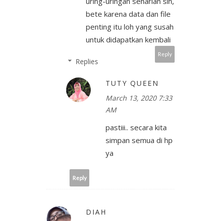
uring-uringan seharian sih,
bete karena data dan file
penting itu loh yang susah
untuk didapatkan kembali
Reply
Replies
TUTY QUEEN
March 13, 2020 7:33
AM
pastiii.. secara kita
simpan semua di hp
ya
Reply
DIAH