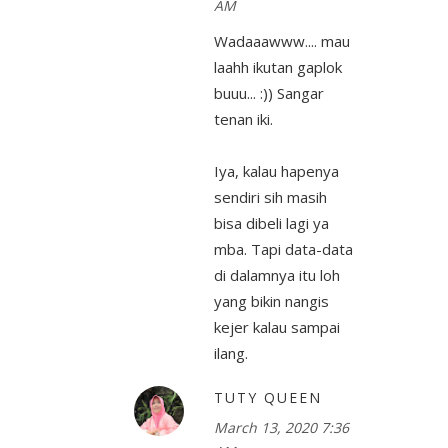
AM
Wadaaawww.... mau
laahh ikutan gaplok
buuu... :)) Sangar
tenan iki.
Iya, kalau hapenya
sendiri sih masih
bisa dibeli lagi ya
mba. Tapi data-data
di dalamnya itu loh
yang bikin nangis
kejer kalau sampai
ilang.
TUTY QUEEN
March 13, 2020 7:36