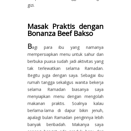
gizi.
Masak Praktis dengan
Bonanza Beef Bakso
B
agi para ibu yang namanya
mempersiapkan menu untuk sahur dan
berbuka puasa sudah jadi aktivitas yang
tak terlewatkan selama Ramadan.
Begitu juga dengan saya. Sebagai ibu
rumah tangga sekaligus wanita bekerja
selama Ramadan biasanya saya
menyiapkan menu dengan mengolah
makanan praktis. Soalnya kalau
berlama-lama di dapur bikin jenuh,
apalagi bulan Ramadan penginnya lebih
banyak beribadah. Makanya saya