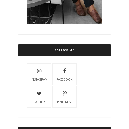
FOLLOW ME
INSTAGRAM
FACEBOOK
TWITTER
PINTEREST