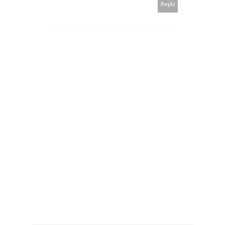
Reply