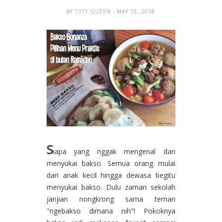
BY
TUTY QUEEN
- MAY 15, 2018
S
iapa yang nggak mengenal dan
menyukai bakso. Semua orang mulai
dari anak kecil hingga dewasa begitu
menyukai bakso. Dulu zaman sekolah
janjian nongkrong sama teman
"ngebakso dimana nih"! Pokoknya