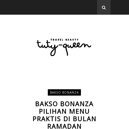
BAKSO BONANZA
BAKSO BONANZA
PILIHAN MENU
PRAKTIS DI BULAN
RAMADAN