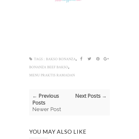
,
TAGS :
BAKSO BONANZA
,
BONANZA BEEF BAKSO
MENU PRAKTIS RAMADAN
← Previous
Next Posts →
Posts
Newer Post
YOU MAY ALSO LIKE