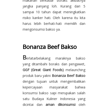
makanan berkadar boraks akibatnya
jangka panjang loh. Kurang dari 5
sampai 10 tahun dapat meningkatkan
risiko kanker hati. Oleh karena itu kita
harus lebih berhati-hati memilih dan
mengonsumsi bakso ya.
Bonanza Beef Bakso
B
erlatarbelakang maraknya bakso
yang ditambahi boraks dan pengawet,
GGF (Great Giant Foods)
melaunching
produk baru yakni
Bonanza Beef Bakso
dengan tujuan untuk mengembalikan
kepercayaan masyarakat bahwa
konsumsi bakso sapi merupakan salah
satu Budaya Kuliner Indonesia yang
dicintai dan
aman dikonsumsi
oleh