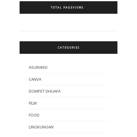
TOTAL PAGEVIEWS
CATEGORIES
ASURANSI
CANVA
DOMPET DHUAFA
FILM
FOOD
LINGKUNGAN