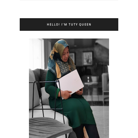
HELLO! I’M TUTY QUEEN