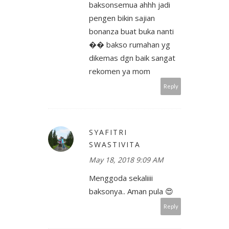
baksonsemua ahhh jadi
pengen bikin sajian
bonanza buat buka nanti
�� bakso rumahan yg
dikemas dgn baik sangat
rekomen ya mom
Reply
SYAFITRI
SWASTIVITA
May 18, 2018 9:09 AM
Menggoda sekaliiii
baksonya.. Aman pula 😍
Reply