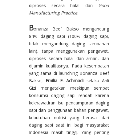
diproses secara halal dan
Good
Manufacturing Practice.
B
onanza Beef Bakso mengandung
84% daging sapi (100% daging sapi,
tidak mengandung daging tambahan
lain), tanpa menggunakan pengawet,
diproses secara halal dan aman, dan
dijamin kualitasnya. Pada kesempatan
yang sama di launching Bonanza Beef
Bakso,
Emilia E. Achmadi
selaku Ahli
Gizi mengatakan meskipun sempat
konsumsi daging sapi rendah karena
kekhawatiran isu pencampuran daging
sapi dan penggunaan bahan pengawet,
kebutuhan nutrisi yang berasal dari
daging sapi saat ini bagi masyarakat
Indonesia masih tinggi. Yang penting