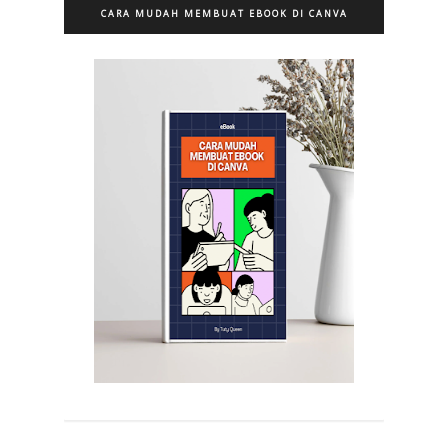
CARA MUDAH MEMBUAT EBOOK DI CANVA