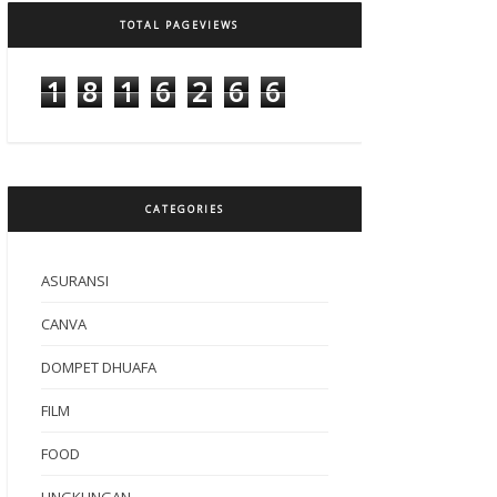
TOTAL PAGEVIEWS
1
8
1
6
2
6
6
CATEGORIES
ASURANSI
CANVA
DOMPET DHUAFA
FILM
FOOD
LINGKUNGAN