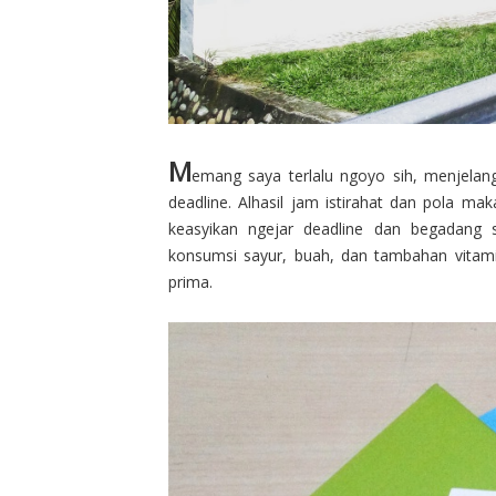
M
emang saya terlalu ngoyo sih, menjela
deadline. Alhasil jam istirahat dan pola ma
keasyikan ngejar deadline dan begadang 
konsumsi sayur, buah, dan tambahan vitami
prima.