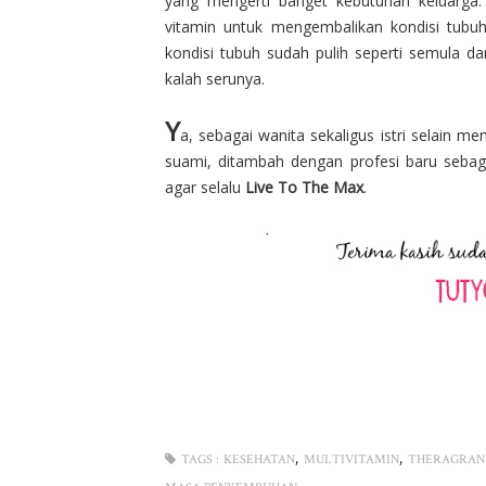
yang mengerti banget kebutuhan keluarga. 
vitamin untuk mengembalikan kondisi tubuh
kondisi tubuh sudah pulih seperti semula d
kalah serunya.
Y
a, sebagai wanita sekaligus istri selain m
suami, ditambah dengan profesi baru sebag
agar selalu
Live To The Max
.
,
,
TAGS :
KESEHATAN
MULTIVITAMIN
THERAGRAN