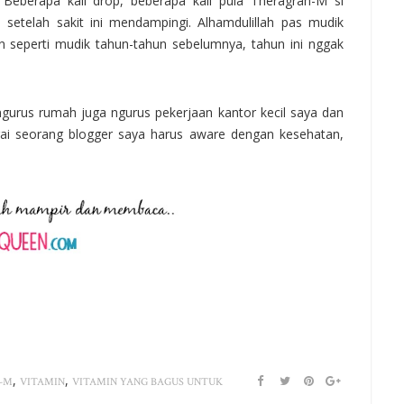
Beberapa kali drop, beberapa kali pula Theragran-M si
 setelah sakit ini mendampingi. Alhamdulillah pas mudik
an seperti mudik tahun-tahun sebelumnya, tahun ini nggak
engurus rumah juga ngurus pekerjaan kantor kecil saya dan
ai seorang blogger saya harus aware dengan kesehatan,
,
,
-M
VITAMIN
VITAMIN YANG BAGUS UNTUK