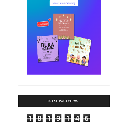
TOTAL PAGEVIEWS
1
8
1
9
1
4
6