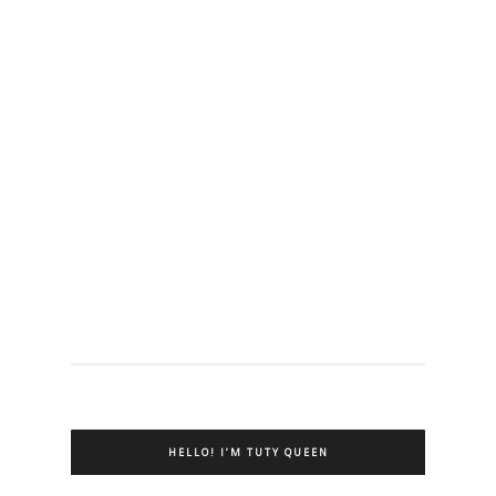
HELLO! I’M TUTY QUEEN