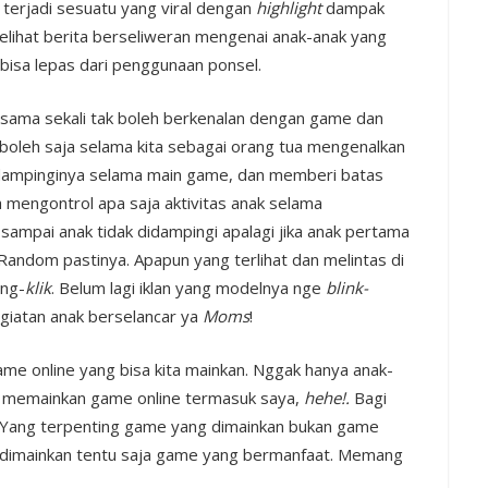
a terjadi sesuatu yang viral dengan
highlight
dampak
elihat berita berseliweran mengenai anak-anak yang
bisa lepas dari penggunaan ponsel.
ak sama sekali tak boleh berkenalan dengan game dan
boleh saja selama kita sebagai orang tua mengenalkan
ampinginya selama main game, dan memberi batas
 mengontrol apa saja aktivitas anak selama
ampai anak tidak didampingi apalagi jika anak pertama
andom pastinya. Apapun yang terlihat dan melintas di
eng-
klik
. Belum lagi iklan yang modelnya nge
blink-
egiatan anak berselancar ya
Moms
!
ame online yang bisa kita mainkan. Nggak hanya anak-
a memainkan game online termasuk saya,
hehe!.
Bagi
n. Yang terpenting game yang dimainkan bukan game
ng dimainkan tentu saja game yang bermanfaat. Memang