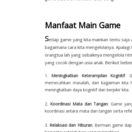
Manfaat Main Game
S
etiap game yang kita mainkan tentu saja
bagaimana cara kita mengelolanya. Apalag
orangtua lah yang sebaiknya mengelola ri
yang cocok dengan usia anak. Berikut beb
1.
Meningkatkan Keterampilan Kognitif
. G
memecahkan masalah, dan bagaiman kita h
meningkatkan daya kognitif dan berpikir kita.
2.
Koordinasi Mata dan Tangan
. Game yan
koordinasi antara mata dan tangan serta refle
3.
Relaksasi dan Hiburan
. Bermain game dapa