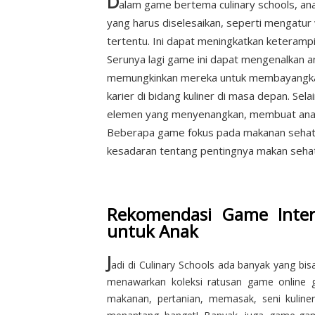
D
alam game bertema culinary schools, an
yang harus diselesaikan, seperti mengatu
tertentu. Ini dapat meningkatkan keteram
Serunya lagi game ini dapat mengenalkan an
memungkinkan mereka untuk membayangkan
karier di bidang kuliner di masa depan. Sel
elemen yang menyenangkan, membuat anak-
Beberapa game fokus pada makanan sehat 
kesadaran tentang pentingnya makan seha
Rekomendasi Game Intera
untuk Anak
J
adi di Culinary Schools ada banyak yang b
menawarkan koleksi ratusan game online
makanan, pertanian, memasak, seni kuliner,