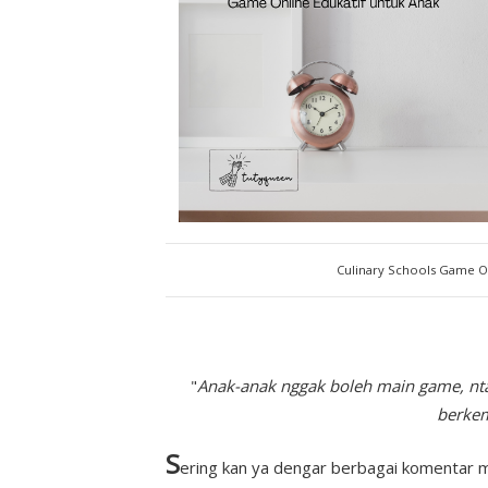
Culinary Schools Game On
"
Anak-anak nggak boleh main game, ntar
berkem
S
ering kan ya dengar berbagai komentar