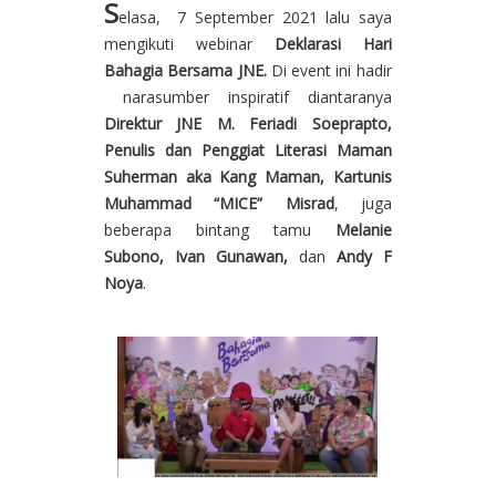
S
elasa, 7 September 2021 lalu saya
mengikuti webinar
D
eklarasi Hari
Bahagia Bersama JNE.
Di event ini hadir
narasumber inspiratif diantaranya
Direktur JNE M. Feriadi Soeprapto,
Penulis dan Penggiat Literasi Maman
Suherman aka Kang Maman, Kartunis
Muhammad “MICE” Misrad
, juga
beberapa bintang tamu
Melanie
Subono, Ivan Gunawan,
dan
Andy F
Noya
.