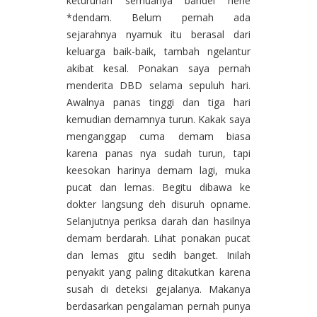
keturunan semuanya bandel hehe
*dendam. Belum pernah ada
sejarahnya nyamuk itu berasal dari
keluarga baik-baik, tambah ngelantur
akibat kesal. Ponakan saya pernah
menderita DBD selama sepuluh hari.
Awalnya panas tinggi dan tiga hari
kemudian demamnya turun. Kakak saya
menganggap cuma demam biasa
karena panas nya sudah turun, tapi
keesokan harinya demam lagi, muka
pucat dan lemas. Begitu dibawa ke
dokter langsung deh disuruh opname.
Selanjutnya periksa darah dan hasilnya
demam berdarah. Lihat ponakan pucat
dan lemas gitu sedih banget. Inilah
penyakit yang paling ditakutkan karena
susah di deteksi gejalanya. Makanya
berdasarkan pengalaman pernah punya