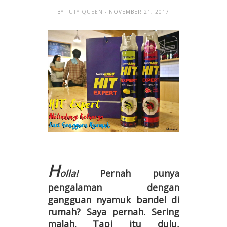
BY
TUTY QUEEN
- NOVEMBER 21, 2017
H
olla!
Pernah punya
pengalaman
dengan
gangguan nyamuk bandel di
rumah?
Saya pernah. Sering
malah. Tapi itu dulu,