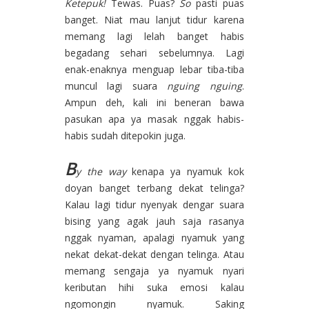
Ketepuk!
Tewas. Puas?
So
pasti puas
banget. Niat mau lanjut tidur karena
memang lagi lelah banget habis
begadang sehari sebelumnya. Lagi
enak-enaknya menguap lebar tiba-tiba
muncul lagi suara
nguing nguing
.
Ampun deh, kali ini beneran bawa
pasukan apa ya masak nggak habis-
habis sudah ditepokin juga.
B
y the way
kenapa ya nyamuk kok
doyan banget terbang dekat telinga?
Kalau lagi tidur nyenyak dengar suara
bising yang agak jauh saja rasanya
nggak nyaman, apalagi nyamuk yang
nekat dekat-dekat dengan telinga. Atau
memang sengaja ya nyamuk nyari
keributan hihi suka emosi kalau
ngomongin nyamuk. Saking