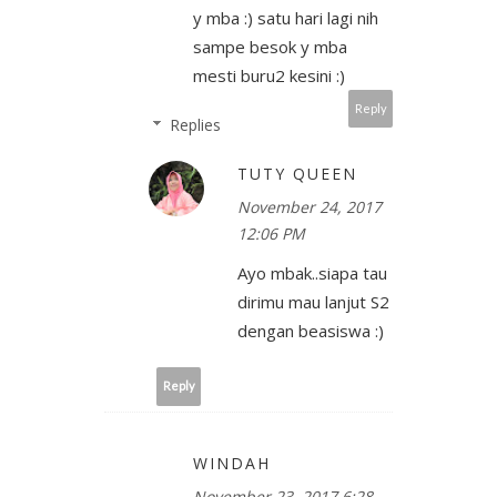
y mba :) satu hari lagi nih
sampe besok y mba
mesti buru2 kesini :)
Reply
Replies
TUTY QUEEN
November 24, 2017
12:06 PM
Ayo mbak..siapa tau
dirimu mau lanjut S2
dengan beasiswa :)
Reply
WINDAH
November 23, 2017 6:28