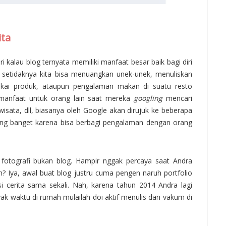
ita
 kalau blog ternyata memiliki manfaat besar baik bagi diri
ri setidaknya kita bisa menuangkan unek-unek, menuliskan
kai produk, ataupun pengalaman makan di suatu resto
n manfaat untuk orang lain saat mereka
googling
mencari
wisata, dll, biasanya oleh Google akan dirujuk ke beberapa
nang banget karena bisa berbagi pengalaman dengan orang
e fotografi bukan blog. Hampir nggak percaya saat Andra
ih? Iya, awal buat blog justru cuma pengen naruh portfolio
si cerita sama sekali. Nah, karena tahun 2014 Andra lagi
k waktu di rumah mulailah doi aktif menulis dan vakum di