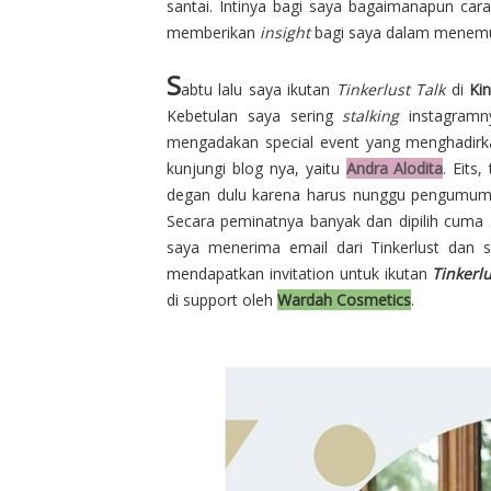
santai. Intinya bagi saya bagaimanapun car
memberikan
insight
bagi saya dalam menemuk
S
abtu lalu saya ikutan
Tinkerlust Talk
di
Ki
Kebetulan saya sering
stalking
instagramny
mengadakan special event yang menghadirka
kunjungi blog nya, yaitu
Andra Alodita
. Eits
degan dulu karena harus nunggu pengumuman 
Secara peminatnya banyak dan dipilih cuma 
saya menerima email dari Tinkerlust dan s
mendapatkan invitation untuk ikutan
Tinkerl
di support oleh
Wardah Cosmetics
.