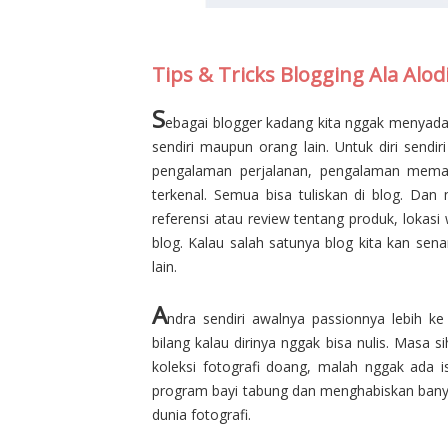
Tips & Tricks Blogging Ala Alod
S
ebagai blogger kadang kita nggak menyadari
sendiri maupun orang lain. Untuk diri sendi
pengalaman perjalanan, pengalaman mema
terkenal. Semua bisa tuliskan di blog. Da
referensi atau review tentang produk, lokasi 
blog. Kalau salah satunya blog kita kan se
lain.
A
ndra sendiri awalnya passionnya lebih k
bilang kalau dirinya nggak bisa nulis. Masa s
koleksi fotografi doang, malah nggak ada i
program bayi tabung dan menghabiskan banya
dunia fotografi.