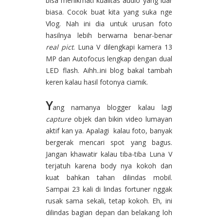
bisa menikmati kualitas audio yang luar
biasa. Cocok buat kita yang suka nge
Vlog. Nah ini dia untuk urusan foto
hasilnya lebih berwarna benar-benar
real pict
. Luna V dilengkapi kamera 13
MP dan Autofocus lengkap dengan dual
LED flash. Aihh..ini blog bakal tambah
keren kalau hasil fotonya ciamik.
Y
ang namanya blogger kalau lagi
capture
objek dan bikin video lumayan
aktif kan ya. Apalagi kalau foto, banyak
bergerak mencari spot yang bagus.
Jangan khawatir kalau tiba-tiba Luna V
terjatuh karena body nya kokoh dan
kuat bahkan tahan dilindas mobil.
Sampai 23 kali di lindas fortuner nggak
rusak sama sekali, tetap kokoh. Eh, ini
dilindas bagian depan dan belakang loh