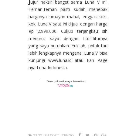
J
ujur naksir banget sama Luna V ini.
Teman-teman pasti sudah menebak
harganya lumayan mahal, enggak kok..
kok. Luna V saat ini dijual dengan harga
Rp
2.999.000
. Cukup terjangkau sih
menurut saya dengan fitur-fiturnya
yang saya butuhkan. Yuk ah, untuk tau
lebih lengkapnya mengenai Luna V bisa
kunjungi www.luna.id atau Fan Page
nya Luna Indonesia.
,
TAGS :
GADGET
TEKNO