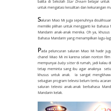
balita di Sekolah
Star Dream
belajar untuk 
untuk mengatasi kesulitan dan kekurangan m
S
aluran Miao Mi juga sepenuhnya disulihsu
memiliki pilihan untuk mengganti ke Bahas
Mandarin anak-anak mereka. Oh ya, khusu
Bahasa Mandarin yang menampilkan lagu-lagu
P
ada peluncuran saluran Miao Mi hadir ju
chanel Miao Mi ini karena selain nonton film
mempunyai
baby sitter
di rumah, jadi kalau 
tetap meminta sang ibu agar anaknya setiap 
khusus untuk anak. Ia sangat mengkhawa
sebagian program televisi belum tentu acara
saluran televisi anak-anak berbahasa Man
Mandarin kelak.