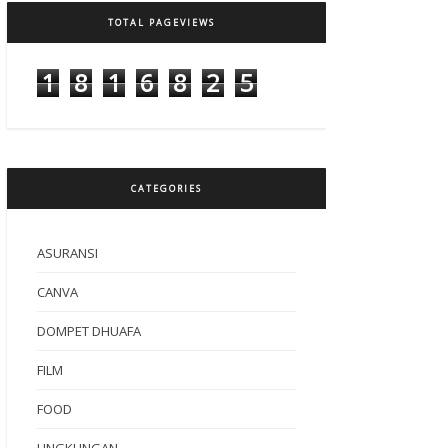
TOTAL PAGEVIEWS
1
8
1
6
8
2
5
CATEGORIES
ASURANSI
CANVA
DOMPET DHUAFA
FILM
FOOD
LINGKUNGAN