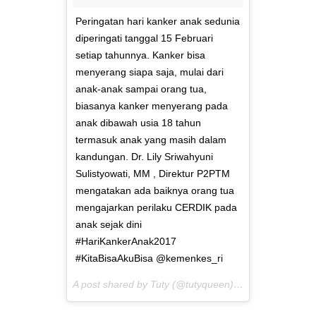
Peringatan hari kanker anak sedunia
diperingati tanggal 15 Februari
setiap tahunnya. Kanker bisa
menyerang siapa saja, mulai dari
anak-anak sampai orang tua,
biasanya kanker menyerang pada
anak dibawah usia 18 tahun
termasuk anak yang masih dalam
kandungan. Dr. Lily Sriwahyuni
Sulistyowati, MM , Direktur P2PTM
mengatakan ada baiknya orang tua
mengajarkan perilaku CERDIK pada
anak sejak dini
#HariKankerAnak2017
#KitaBisaAkuBisa @kemenkes_ri
A post shared by Tuty (@tutyqueen) on
Feb 25, 2017 