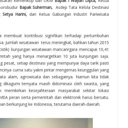
emasaran Kemenkop dan UKM
Bapak I Wayan Dipta,
Ketua
 Borobudur
Bapak Suherman,
Asdep Tata Kelola Destinasi
 Setya Harini,
dan
Ketua Gabungan Industri Pariwisata
ta membuat kontribusi signifikan terhadap pertumbuhan
isa. Jumlah wisatawan terus meningkat, bahkan tahun 2015
atistik) kunjungan wisatawan mancanrgara mencapai 10,41
rintah yang hanya menargetkan 10 juta kunjungan saja.
 pesat, setiap destinasi yang mempunyai daya tarik pasti
 Kuncinya cuma satu yakni pintar mengemas keunggulan yang
isata alam, agrowisata dan sebagainya.
Namun kita tidak
ng dikagumi ternyata masih didominasi oleh swasta, yang
ak memikirkan kesejahteraan masyarakat sekitar lokasi
MEA peran serta pemerintah dan elektronik harus bersatu.
wan berkunjung ke Indonesia, terutama daerah-daerah.