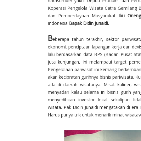
narasumber yakni Deputi Produksi dan P
Koperasi Pengelola Wisata Catra Gemilang
dan Pemberdayaan Masyarakat
Ibu Oneng
Indonesia
Bapak
Didin Junaidi.
B
eberapa tahun terakhir, sektor pariwisa
ekonomi, penciptaan lapangan kerja dan dev
lalu berdasarkan data BPS (Badan Pusat St
juta kunjungan, ini melampaui target peme
Pengelolaan pariwisat ini kemang berkembang
akan kecipratan gurihnya bisnis pariwisata.
ada di daerah wisatanya. Misal: kuliner, w
menyadari kalau selama ini bisnis gurih ya
menyedihkan investor lokal sekalipun tid
wisata.
Pak Didin Junaidi mengatakan di era 
Harus punya trik untuk menarik minat wisata