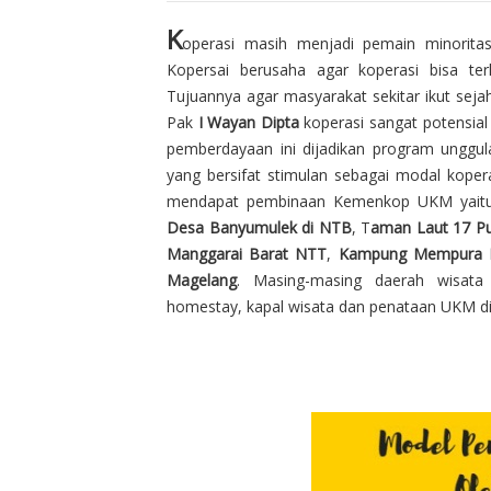
K
operasi masih menjadi pemain minoritas
Kopersai berusaha agar koperasi bisa te
Tujuannya agar masyarakat sekitar ikut seja
Pak
I Wayan Dipta
koperasi sangat potensia
pemberdayaan ini dijadikan program unggul
yang bersifat stimulan sebagai modal koper
mendapat pembinaan Kemenkop UKM yai
Desa Banyumulek di NTB
, T
aman Laut 17 P
Manggarai Barat NTT
,
Kampung Mempura 
Magelang
. Masing-masing daerah wisata
homestay, kapal wisata dan penataan UKM di 