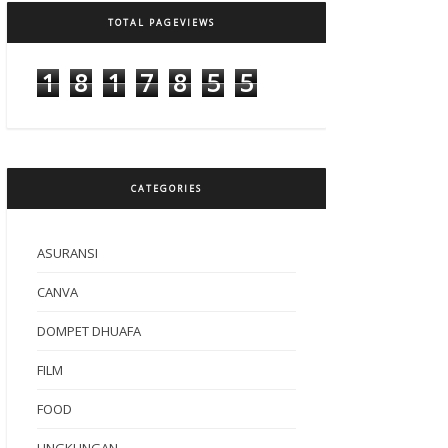
TOTAL PAGEVIEWS
1
8
1
7
8
5
5
CATEGORIES
ASURANSI
CANVA
DOMPET DHUAFA
FILM
FOOD
LINGKUNGAN