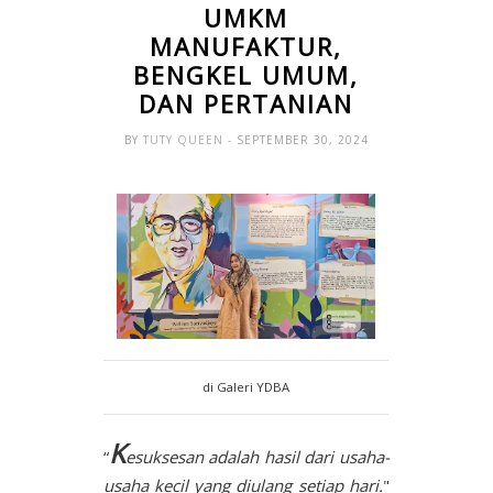
UMKM
MANUFAKTUR,
BENGKEL UMUM,
DAN PERTANIAN
BY
TUTY QUEEN
- SEPTEMBER 30, 2024
di Galeri YDBA
K
“
esuksesan adalah hasil dari usaha-
usaha kecil yang diulang setiap hari.
"