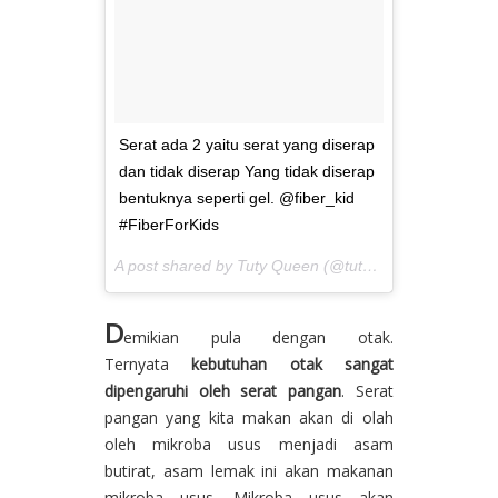
Serat ada 2 yaitu serat yang diserap
dan tidak diserap Yang tidak diserap
bentuknya seperti gel. @fiber_kid
#FiberForKids
A post shared by Tuty Queen (@tutyqueen) on
May 5,
D
emikian pula dengan otak.
Ternyata
kebutuhan otak sangat
dipengaruhi oleh serat pangan
. Serat
pangan yang kita makan akan di olah
oleh mikroba usus menjadi asam
butirat, asam lemak ini akan makanan
mikroba usus. Mikroba usus akan