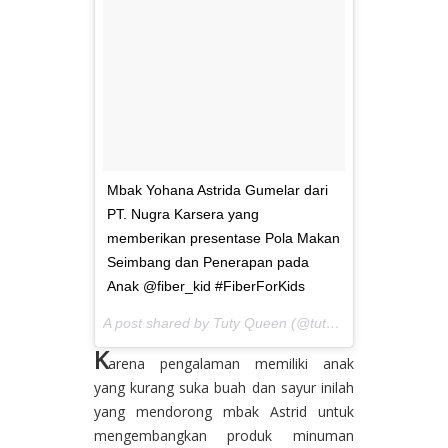
Mbak Yohana Astrida Gumelar dari
PT. Nugra Karsera yang
memberikan presentase Pola Makan
Seimbang dan Penerapan pada
Anak @fiber_kid #FiberForKids
A post shared by Tuty Queen (@tutyqueen) on
May 5,
K
arena pengalaman memiliki anak
yang kurang suka buah dan sayur inilah
yang mendorong mbak Astrid untuk
mengembangkan produk minuman