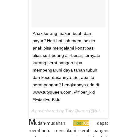
Anak kurang makan buah dan
sayur? Hati-hati loh mom, selain
anak bisa mengalami konstipasi
alias sulit buang air besar, ternyata
kurang serat pangan bjsa
mempengaruhi daya tahan tubuh
dan kecerdasannya. So, apa itu
serat pangan? Lengkapnya ada di
www.tutyqueen.com. @fiber_kid
#FiberForKids
A post shared by Tuty Queen (@tutyqueen) on
May 11
M
udah-mudahan
Fiber
Kid
dapat
membantu mencukupi serat pangan