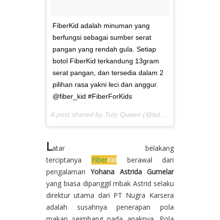
FiberKid adalah minuman yang
berfungsi sebagai sumber serat
pangan yang rendah gula. Setiap
botol FiberKid terkandung 13gram
serat pangan, dan tersedia dalam 2
pilihan rasa yakni leci dan anggur.
@fiber_kid #FiberForKids
A post shared by Tuty Queen (@tutyqueen) on
May 4,
L
atar belakang
terciptanya
Fiber
Kid
berawal dari
pengalaman
Yohana Astrida Gumelar
yang biasa dipanggil mbak Astrid selaku
direktur utama dari PT Nugra Karsera
adalah susahnya penerapan pola
makan seimbang pada anaknya. Pola