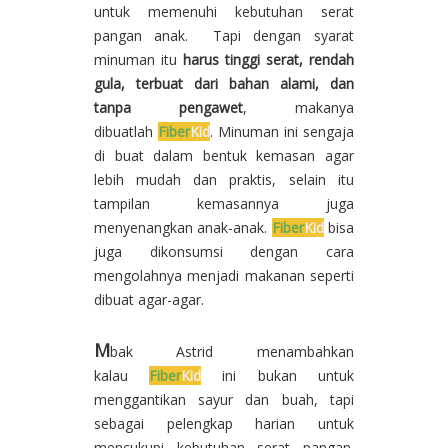
untuk memenuhi kebutuhan serat
pangan anak. Tapi dengan syarat
minuman itu
harus tinggi serat, rendah
gula, terbuat dari bahan alami, dan
tanpa pengawet
, makanya
dibuatlah
Fiber
Kid
. Minuman ini sengaja
di buat dalam bentuk kemasan agar
lebih mudah dan praktis, selain itu
tampilan kemasannya juga
menyenangkan anak-anak.
Fiber
Kid
bisa
juga dikonsumsi dengan cara
mengolahnya menjadi makanan seperti
dibuat agar-agar.
M
bak Astrid menambahkan
kalau
Fiber
Kid
ini bukan untuk
menggantikan sayur dan buah, tapi
sebagai pelengkap harian untuk
mencukupi kebutuhan serat pangan.