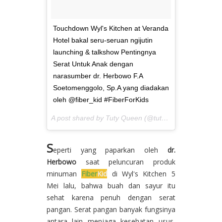
Touchdown Wyl's Kitchen at Veranda
Hotel bakal seru-seruan ngijutin
launching & talkshow Pentingnya
Serat Untuk Anak dengan
narasumber dr. Herbowo F.A
Soetomenggolo, Sp.A yang diadakan
oleh @fiber_kid #FiberForKids
A post shared by Tuty Queen (@tutyqueen) on
May 4,
S
eperti yang paparkan oleh
dr.
Herbowo
saat peluncuran produk
minuman
Fiber
Kid
di Wyl's Kitchen 5
Mei lalu, bahwa buah dan sayur itu
sehat karena penuh dengan serat
pangan. Serat pangan banyak fungsinya
antara lain menjaga kesehatan usus,