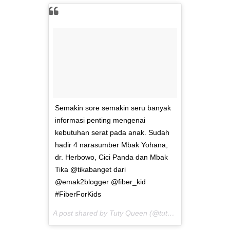
Semakin sore semakin seru banyak
informasi penting mengenai
kebutuhan serat pada anak. Sudah
hadir 4 narasumber Mbak Yohana,
dr. Herbowo, Cici Panda dan Mbak
Tika @tikabanget dari
@emak2blogger @fiber_kid
#FiberForKids
A post shared by Tuty Queen (@tutyqueen) on
May 5,