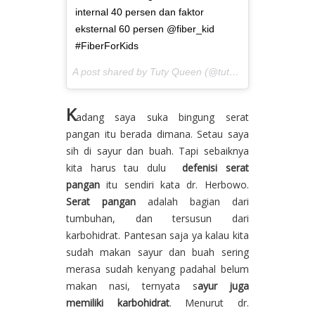
internal 40 persen dan faktor
eksternal 60 persen @fiber_kid
#FiberForKids
A post shared by Tuty Queen (@tutyqueen) on
May 5,
K
adang saya suka bingung serat
pangan itu berada dimana. Setau saya
sih di sayur dan buah. Tapi sebaiknya
kita harus tau dulu
defenisi serat
pangan
itu sendiri kata dr. Herbowo.
Serat pangan
adalah bagian dari
tumbuhan, dan tersusun dari
karbohidrat. Pantesan saja ya kalau kita
sudah makan sayur dan buah sering
merasa sudah kenyang padahal belum
makan nasi, ternyata s
ayur juga
memiliki karbohidrat
. Menurut dr.